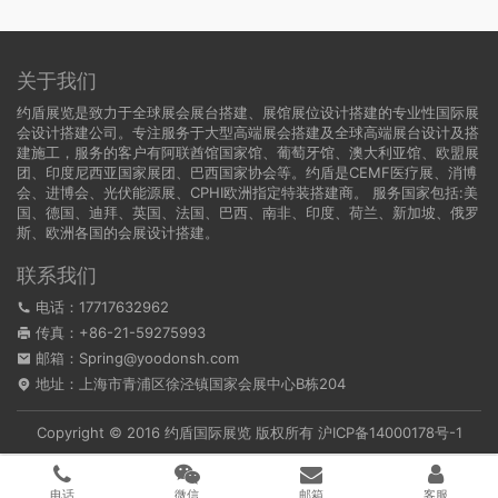
关于我们
约盾展览是致力于全球展会展台搭建、展馆展位设计搭建的专业性国际展
会设计搭建公司。专注服务于大型高端展会搭建及全球高端展台设计及搭
建施工，服务的客户有阿联酋馆国家馆、葡萄牙馆、澳大利亚馆、欧盟展
团、印度尼西亚国家展团、巴西国家协会等。约盾是CEMF医疗展、消博
会、进博会、光伏能源展、CPHI欧洲指定特装搭建商。 服务国家包括:
美
国
、
德国
、迪拜、英国、法国、巴西、南非、印度、荷兰、新加坡、俄罗
斯、欧洲各国的会展设计搭建。
联系我们
电话：17717632962
传真：+86-21-59275993
邮箱：Spring@yoodonsh.com
地址：上海市青浦区徐泾镇国家会展中心B栋204
Copyright © 2016 约盾国际展览 版权所有
沪ICP备14000178号-1
电话
微信
邮箱
客服