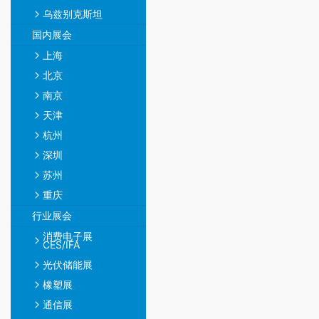
乌兹别克斯坦
国内展会
上海
北京
南京
天津
杭州
深圳
苏州
重庆
行业展会
消费电子展
CES/IFA
光伏储能展
橡塑展
通信展