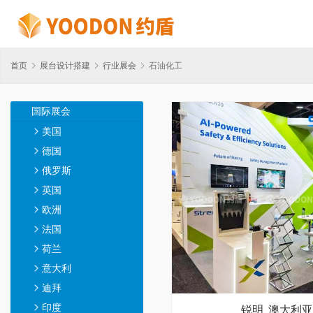
首页
展台设计搭建
行业展会
石油化工
国际展会
美国
德国
俄罗斯
英国
欧洲
法国
荷兰
意大利
迪拜
印度
锐明_澳大利