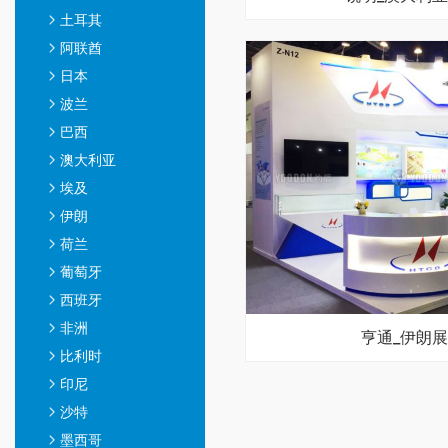
土耳其
阿联酋
日本
波兰
巴西
澳大利亚
埃及
伊朗
荷兰
葡萄牙
西班牙
非洲
亨通_伊朗
比利时
印尼
沙特
墨西哥