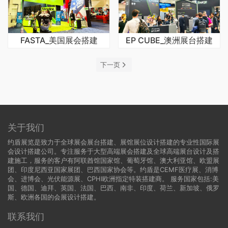
FASTA_美国展会搭建
EP CUBE_澳洲展台搭建
下一页
关于我们
约盾展览是致力于全球展会展台搭建、展馆展位设计搭建的专业性国际展
会设计搭建公司。专注服务于大型高端展会搭建及全球高端展台设计及搭
建施工，服务的客户有阿联酋馆国家馆、葡萄牙馆、澳大利亚馆、欧盟展
团、印度尼西亚国家展团、巴西国家协会等。约盾是CEMF医疗展、消博
会、进博会、光伏能源展、CPHI欧洲指定特装搭建商。 服务国家包括:
美
国
、
德国
、迪拜、英国、法国、巴西、南非、印度、荷兰、新加坡、俄罗
斯、欧洲各国的会展设计搭建。
联系我们