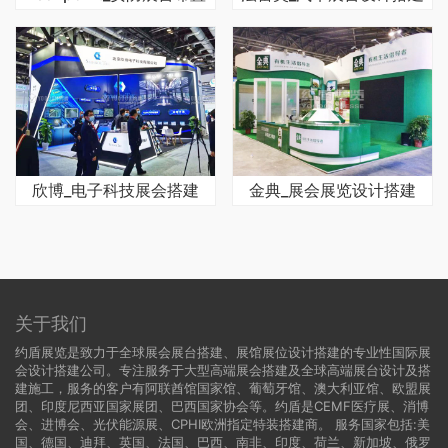
欣博_电子科技展会搭建
金典_展会展览设计搭建
关于我们
约盾展览是致力于全球展会展台搭建、展馆展位设计搭建的专业性国际展
会设计搭建公司。专注服务于大型高端展会搭建及全球高端展台设计及搭
建施工，服务的客户有阿联酋馆国家馆、葡萄牙馆、澳大利亚馆、欧盟展
团、印度尼西亚国家展团、巴西国家协会等。约盾是CEMF医疗展、消博
会、进博会、光伏能源展、CPHI欧洲指定特装搭建商。 服务国家包括:
美
国
、
德国
、迪拜、英国、法国、巴西、南非、印度、荷兰、新加坡、俄罗