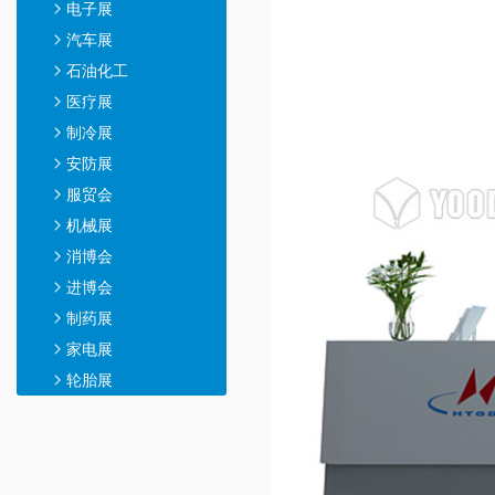
电子展
汽车展
石油化工
医疗展
制冷展
安防展
服贸会
机械展
消博会
进博会
制药展
家电展
轮胎展