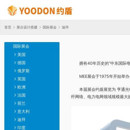
首页
展台设计搭建
国际展会
迪拜
国际展会
美国
德国
拥有40年历史的“中东国际
俄罗斯
MEE展会于1975年开
英国
欧洲
本届展会约盾展览为 亨通
法国
纤网络、电力电网领域规模最大
荷兰
意大利
迪拜
印度