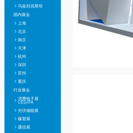
乌兹别克斯坦
国内展会
上海
北京
南京
天津
杭州
深圳
苏州
重庆
行业展会
消费电子展
CES/IFA
光伏储能展
橡塑展
通信展