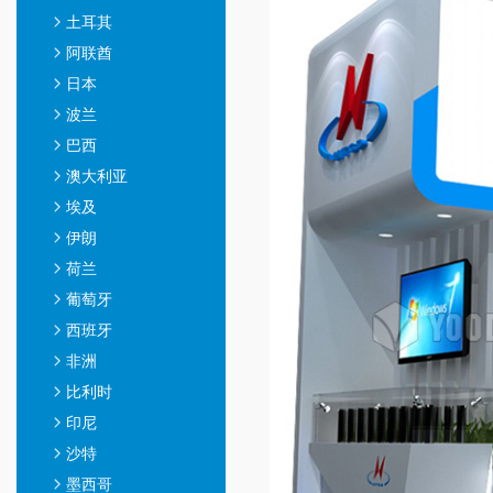
土耳其
阿联酋
日本
波兰
巴西
澳大利亚
埃及
伊朗
荷兰
葡萄牙
西班牙
非洲
比利时
印尼
沙特
墨西哥