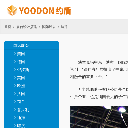
首页
展台设计搭建
国际展会
迪拜
国际展会
美国
德国
法兰克福中东（迪拜）国际汽
说到：“迪拜汽配展扮演了中东地区
俄罗斯
相融合的重要平台。”
英国
欧洲
万力轮胎股份有限公司是全
法国
生产企业、也是我国最大的子午线
荷兰
意大利
迪拜
印度