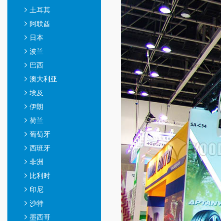
土耳其
阿联酋
日本
波兰
巴西
澳大利亚
埃及
伊朗
荷兰
葡萄牙
西班牙
非洲
比利时
印尼
沙特
墨西哥