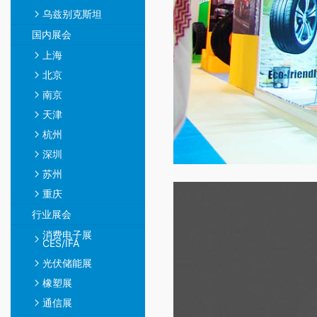
乌兹别克斯坦
国内展会
上海
北京
南京
天津
杭州
深圳
苏州
重庆
行业展会
消费电子展
CES/IFA
光伏储能展
橡塑展
通信展