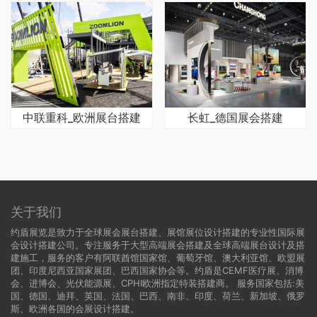
中联重科_欧洲展台搭建
长虹_德国展会搭建
关于我们
约盾展览是致力于全球展会展台搭建、展馆展位设计搭建的专业性国际展
会设计搭建公司。专注服务于大型高端展会搭建及全球高端展台设计及搭
建施工，服务的客户有阿联酋馆国家馆、葡萄牙馆、澳大利亚馆、欧盟展
团、印度尼西亚国家展团、巴西国家协会等。约盾是CEMF医疗展、消博
会、进博会、光伏能源展、CPHI欧洲指定特装搭建商。 服务国家包括:
美
国
、
德国
、迪拜、英国、法国、巴西、南非、印度、荷兰、新加坡、俄罗
斯、欧洲各国的会展设计搭建。