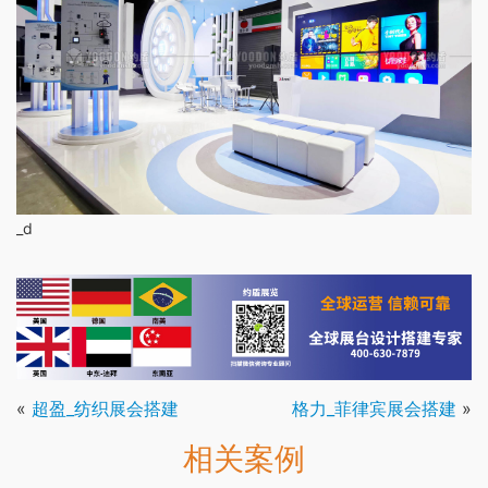
_d
«
超盈_纺织展会搭建
格力_菲律宾展会搭建
»
相关案例