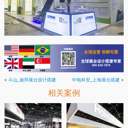
«
斗山_迪拜展台设计搭建
中电科安_上海展台搭建
»
相关案例