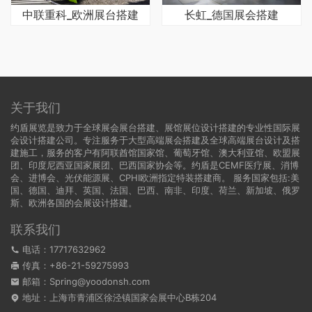
中联重科_欧洲展台搭建
长虹_德国展会搭建
关于我们
约盾展览是致力于全球展会展台搭建、展馆展位设计搭建的专业性国际展
会设计搭建公司。专注服务于大型高端展会搭建及全球高端展台设计及搭
建施工，服务的客户有阿联酋馆国家馆、葡萄牙馆、澳大利亚馆、欧盟展
团、印度尼西亚国家展团、巴西国家协会等。约盾是CEMF医疗展、消博
会、进博会、光伏能源展、CPHI欧洲指定特装搭建商。 服务国家包括:
美
国
、
德国
、迪拜、英国、法国、巴西、南非、印度、荷兰、新加坡、俄罗
斯、欧洲各国的会展设计搭建。
联系我们
电话：17717632962
传真：+86-21-59275993
邮箱：Spring@yoodonsh.com
地址：上海市青浦区徐泾镇国家会展中心B栋204