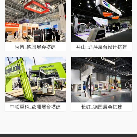
尚博_德国展会搭建
斗山_迪拜展台设计搭建
中联重科_欧洲展台搭建
长虹_德国展会搭建