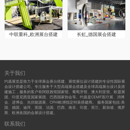
中联重科_欧洲展台搭建
长虹_德国展会搭建
关于我们
约盾展览是致力于全球展会展台搭建、展馆展位设计搭建的专业性国际展
会设计搭建公司。专注服务于大型高端展会搭建及全球高端展台设计及搭
建施工，服务的客户有阿联酋馆国家馆、葡萄牙馆、澳大利亚馆、欧盟展
团、印度尼西亚国家展团、巴西国家协会等。约盾是CEMF医疗展、消博
会、进博会、光伏能源展、CPHI欧洲指定特装搭建商。 服务国家包括:
美
国
、
德国
、迪拜、英国、法国、巴西、南非、印度、荷兰、新加坡、俄罗
斯、欧洲各国的会展设计搭建。
联系我们