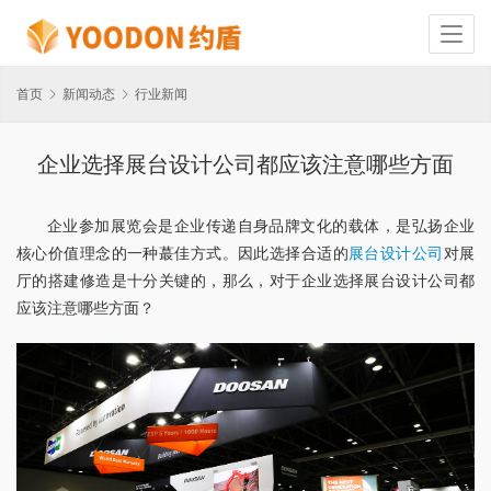
首页
新闻动态
行业新闻
企业选择展台设计公司都应该注意哪些方面
企业参加展览会是企业传递自身品牌文化的载体，是弘扬企业
核心价值理念的一种蕞佳方式。因此选择合适的
展台设计公司
对展
厅的搭建修造是十分关键的，那么，对于企业选择展台设计公司都
应该注意哪些方面？