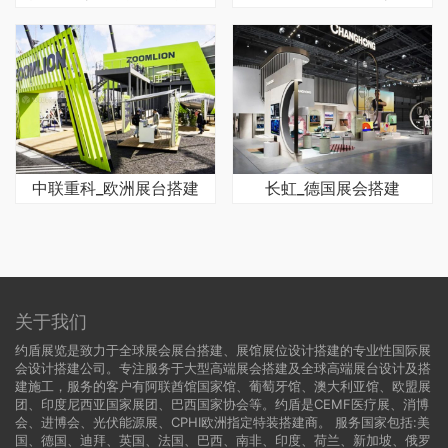
中联重科_欧洲展台搭建
长虹_德国展会搭建
关于我们
约盾展览是致力于全球展会展台搭建、展馆展位设计搭建的专业性国际展
会设计搭建公司。专注服务于大型高端展会搭建及全球高端展台设计及搭
建施工，服务的客户有阿联酋馆国家馆、葡萄牙馆、澳大利亚馆、欧盟展
团、印度尼西亚国家展团、巴西国家协会等。约盾是CEMF医疗展、消博
会、进博会、光伏能源展、CPHI欧洲指定特装搭建商。 服务国家包括:
美
国
、
德国
、迪拜、英国、法国、巴西、南非、印度、荷兰、新加坡、俄罗