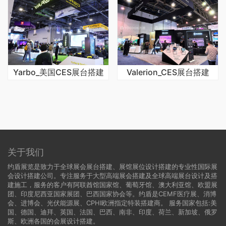
Yarbo_美国CES展台搭建
Valerion_CES展台搭建
关于我们
约盾展览是致力于全球展会展台搭建、展馆展位设计搭建的专业性国际展
会设计搭建公司。专注服务于大型高端展会搭建及全球高端展台设计及搭
建施工，服务的客户有阿联酋馆国家馆、葡萄牙馆、澳大利亚馆、欧盟展
团、印度尼西亚国家展团、巴西国家协会等。约盾是CEMF医疗展、消博
会、进博会、光伏能源展、CPHI欧洲指定特装搭建商。 服务国家包括:
美
国
、
德国
、迪拜、英国、法国、巴西、南非、印度、荷兰、新加坡、俄罗
斯、欧洲各国的会展设计搭建。