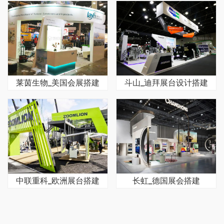
莱茵生物_美国会展搭建
斗山_迪拜展台设计搭建
中联重科_欧洲展台搭建
长虹_德国展会搭建