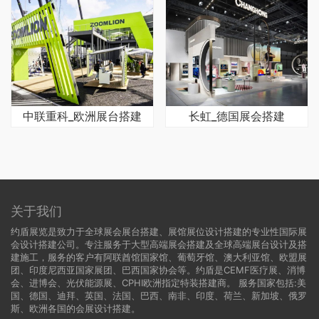
中联重科_欧洲展台搭建
长虹_德国展会搭建
关于我们
约盾展览是致力于全球展会展台搭建、展馆展位设计搭建的专业性国际展
会设计搭建公司。专注服务于大型高端展会搭建及全球高端展台设计及搭
建施工，服务的客户有阿联酋馆国家馆、葡萄牙馆、澳大利亚馆、欧盟展
团、印度尼西亚国家展团、巴西国家协会等。约盾是CEMF医疗展、消博
会、进博会、光伏能源展、CPHI欧洲指定特装搭建商。 服务国家包括:
美
国
、
德国
、迪拜、英国、法国、巴西、南非、印度、荷兰、新加坡、俄罗
斯、欧洲各国的会展设计搭建。