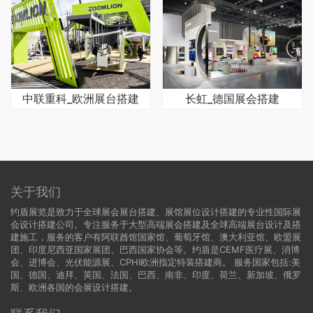
中联重科_欧洲展台搭建
长虹_德国展会搭建
关于我们
约盾展览是致力于全球展会展台搭建、展馆展位设计搭建的专业性国际展
会设计搭建公司。专注服务于大型高端展会搭建及全球高端展台设计及搭
建施工，服务的客户有阿联酋馆国家馆、葡萄牙馆、澳大利亚馆、欧盟展
团、印度尼西亚国家展团、巴西国家协会等。约盾是CEMF医疗展、消博
会、进博会、光伏能源展、CPHI欧洲指定特装搭建商。 服务国家包括:
美
国
、
德国
、迪拜、英国、法国、巴西、南非、印度、荷兰、新加坡、俄罗
斯、欧洲各国的会展设计搭建。