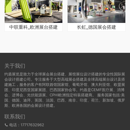
中联重科_欧洲展台搭建
长虹_德国展会搭建
关于我们
约盾展览是致力于全球展会展台搭建、展馆展位设计搭建的专业性国际展
会设计搭建公司。专注服务于大型高端展会搭建及全球高端展台设计及搭
建施工，服务的客户有阿联酋馆国家馆、葡萄牙馆、澳大利亚馆、欧盟展
团、印度尼西亚国家展团、巴西国家协会等。约盾是CEMF医疗展、消博
会、进博会、光伏能源展、CPHI欧洲指定特装搭建商。 服务国家包括:
美
国
、
德国
、迪拜、英国、法国、巴西、南非、印度、荷兰、新加坡、俄罗
斯、欧洲各国的会展设计搭建。
联系我们
电话：17717632962