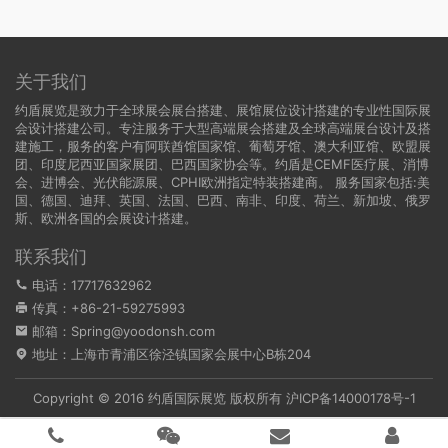
关于我们
约盾展览是致力于全球展会展台搭建、展馆展位设计搭建的专业性国际展
会设计搭建公司。专注服务于大型高端展会搭建及全球高端展台设计及搭
建施工，服务的客户有阿联酋馆国家馆、葡萄牙馆、澳大利亚馆、欧盟展
团、印度尼西亚国家展团、巴西国家协会等。约盾是CEMF医疗展、消博
会、进博会、光伏能源展、CPHI欧洲指定特装搭建商。 服务国家包括:
美
国
、
德国
、迪拜、英国、法国、巴西、南非、印度、荷兰、新加坡、俄罗
斯、欧洲各国的会展设计搭建。
联系我们
电话：17717632962
传真：+86-21-59275993
邮箱：Spring@yoodonsh.com
地址：上海市青浦区徐泾镇国家会展中心B栋204
Copyright © 2016 约盾国际展览 版权所有
沪ICP备14000178号-1