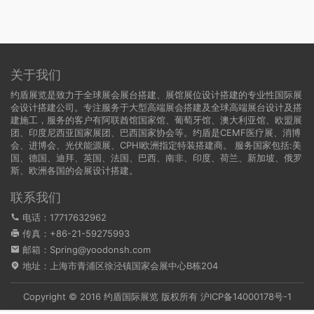
关于我们
约盾展览是致力于全球展会展台搭建、展馆展位设计搭建的专业性国际展
会设计搭建公司。专注服务于大型高端展会搭建及全球高端展台设计及搭
建施工，服务的客户有阿联酋馆国家馆、葡萄牙馆、澳大利亚馆、欧盟展
团、印度尼西亚国家展团、巴西国家协会等。约盾是CEMF医疗展、消博
会、进博会、光伏能源展、CPHI欧洲指定特装搭建商。 服务国家包括:
美
国
、
德国
、迪拜、英国、法国、巴西、南非、印度、荷兰、新加坡、俄罗
斯、欧洲各国的会展设计搭建。
联系我们
电话：17717632962
传真：+86-21-59275993
邮箱：Spring@yoodonsh.com
地址：上海市青浦区徐泾镇国家会展中心B栋204
Copyright © 2016 约盾国际展览 版权所有
沪ICP备14000178号-1