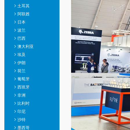
土耳其
阿联酋
日本
波兰
巴西
澳大利亚
埃及
伊朗
荷兰
葡萄牙
西班牙
非洲
比利时
印尼
沙特
墨西哥