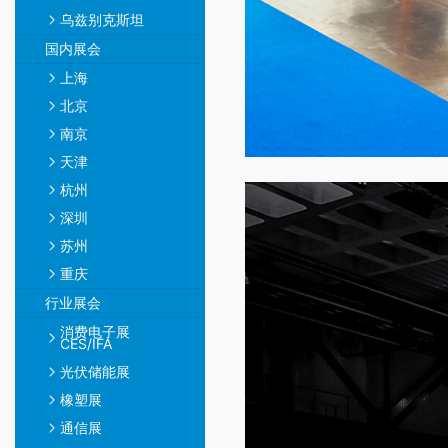
乌兹别克斯坦
国内展会
上海
北京
南京
天津
杭州
深圳
苏州
重庆
行业展会
消费电子展
CES/IFA
光伏储能展
橡塑展
通信展