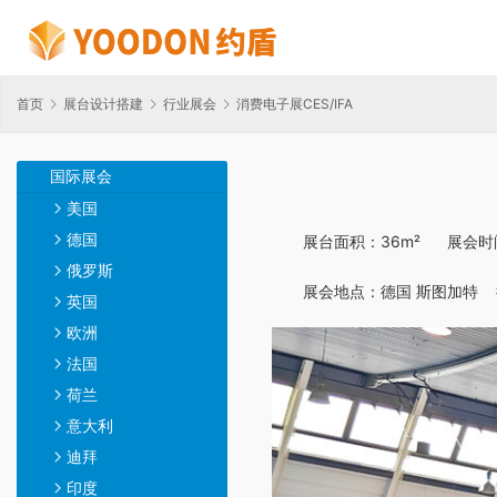
首页
展台设计搭建
行业展会
消费电子展CES/IFA
国际展会
美国
德国
展台面积：36m²      展
俄罗斯
展会地点：德国 斯图加特  
英国
欧洲
法国
荷兰
意大利
迪拜
印度