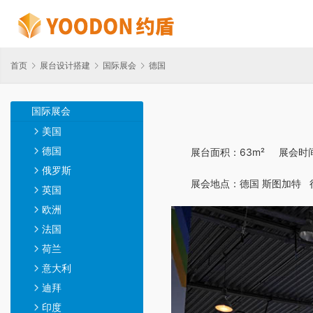
首页
展台设计搭建
国际展会
德国
国际展会
美国
德国
展台面积：63m²     展会
俄罗斯
展会地点：德国 斯图加特  
英国
欧洲
法国
荷兰
意大利
迪拜
印度