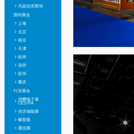
乌兹别克斯坦
国内展会
上海
北京
南京
天津
杭州
深圳
苏州
重庆
行业展会
消费电子展
CES/IFA
光伏储能展
橡塑展
通信展