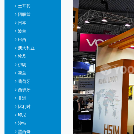
土耳其
阿联酋
日本
波兰
巴西
澳大利亚
埃及
伊朗
荷兰
葡萄牙
西班牙
非洲
比利时
印尼
沙特
墨西哥