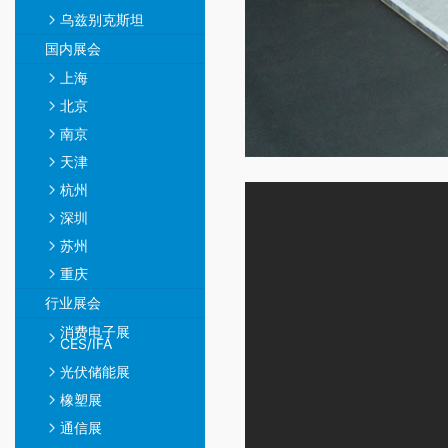
乌兹别克斯坦
国内展会
上海
北京
南京
天津
杭州
深圳
苏州
重庆
行业展会
消费电子展
CES/IFA
光伏储能展
橡塑展
通信展