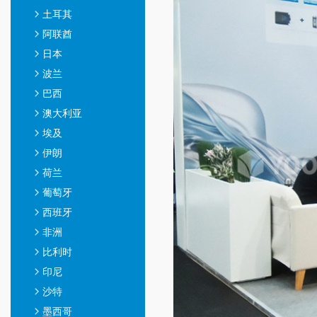
土耳其
阿联酋
日本
波兰
巴西
澳大利亚
埃及
伊朗
荷兰
葡萄牙
西班牙
非洲
比利时
印尼
沙特
墨西哥