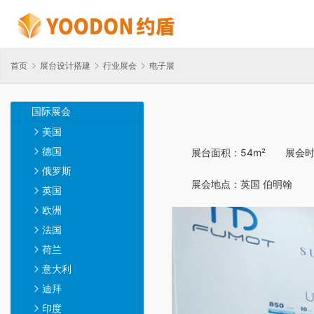
首页
展台设计搭建
行业展会
电子展
国际展会
美国
德国
展台面积：54m²       展会
俄罗斯
展会地点：英国 伯明翰     
英国
欧洲
法国
荷兰
意大利
迪拜
印度