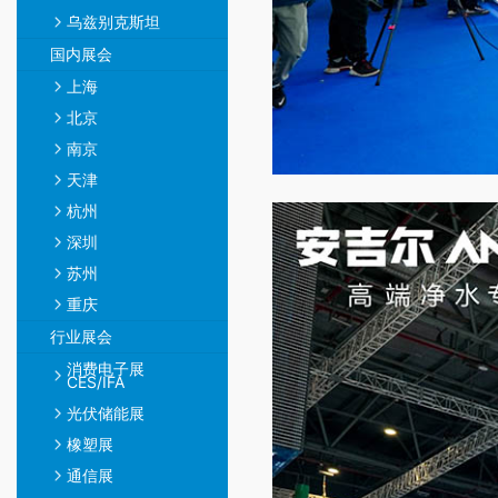
乌兹别克斯坦
国内展会
上海
北京
南京
天津
杭州
深圳
苏州
重庆
行业展会
消费电子展
CES/IFA
光伏储能展
橡塑展
通信展