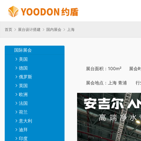
首页
展台设计搭建
国内展会
上海
国际展会
美国
德国
展台面积：100m²      展
俄罗斯
展会地点：上海 青浦      
英国
欧洲
法国
荷兰
意大利
迪拜
印度