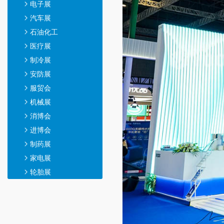
电子展
汽车展
石油化工
医疗展
制冷展
安防展
服贸会
机械展
消博会
进博会
制药展
家电展
轮胎展