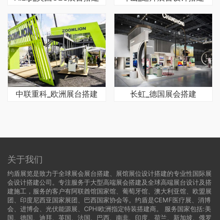
中联重科_欧洲展台搭建
长虹_德国展会搭建
关于我们
约盾展览是致力于全球展会展台搭建、展馆展位设计搭建的专业性国际展
会设计搭建公司。专注服务于大型高端展会搭建及全球高端展台设计及搭
建施工，服务的客户有阿联酋馆国家馆、葡萄牙馆、澳大利亚馆、欧盟展
团、印度尼西亚国家展团、巴西国家协会等。约盾是CEMF医疗展、消博
会、进博会、光伏能源展、CPHI欧洲指定特装搭建商。 服务国家包括:
美
国
、
德国
、迪拜、英国、法国、巴西、南非、印度、荷兰、新加坡、俄罗