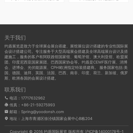
关于我们
约盾展览是致力于全球展会展台搭建、展馆展位设计搭建的专业性国际展
会设计搭建公司。专注服务于大型高端展会搭建及全球高端展台设计及搭
建施工，服务的客户有阿联酋馆国家馆、葡萄牙馆、澳大利亚馆、欧盟展
团、印度尼西亚国家展团、巴西国家协会等。约盾是CEMF医疗展、消博
会、进博会、光伏能源展、CPHI欧洲指定特装搭建商。 服务国家包括:
美
国
、
德国
、迪拜、英国、法国、巴西、南非、印度、荷兰、新加坡、俄罗
斯、欧洲各国的会展设计搭建。
联系我们
电话：17717632962
传真：+86-21-59275993
邮箱：Spring@yoodonsh.com
地址：上海市青浦区徐泾镇国家会展中心B栋204
Copyright © 2016 约盾国际展览 版权所有
沪ICP备14000178号-1