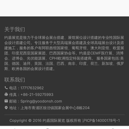
关于我们
约盾展览是致力于全球展会展台搭建、展馆展位设计搭建的专业性国际展
会设计搭建公司。专注服务于大型高端展会搭建及全球高端展台设计及搭
建施工，服务的客户有阿联酋馆国家馆、葡萄牙馆、澳大利亚馆、欧盟展
团、印度尼西亚国家展团、巴西国家协会等。约盾是CEMF医疗展、消博
会、进博会、光伏能源展、CPHI欧洲指定特装搭建商。 服务国家包括:
美
国
、
德国
、迪拜、英国、法国、巴西、南非、印度、荷兰、新加坡、俄罗
斯、欧洲各国的会展设计搭建。
联系我们
电话：17717632962
传真：+86-21-59275993
邮箱：Spring@yoodonsh.com
地址：上海市青浦区徐泾镇国家会展中心B栋204
Copyright © 2016 约盾国际展览 版权所有
沪ICP备14000178号-1