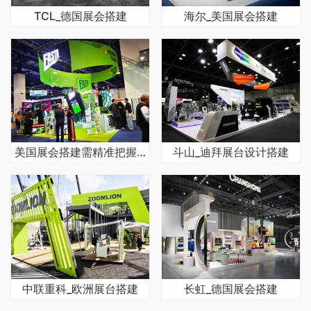
TCL_德国展会搭建
海尔_美国展会搭建
美国展会搭建需精准把握多元维度
斗山_迪拜展台设计搭建
中联重科_欧洲展台搭建
长虹_德国展会搭建