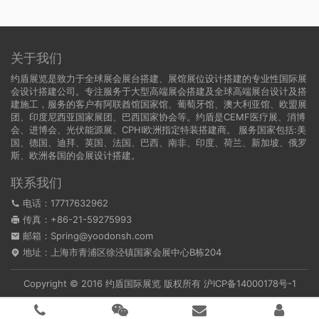
关于我们
约盾展览是致力于全球展会展台搭建、展馆展位设计搭建的专业性国际展
会设计搭建公司。专注服务于大型高端展会搭建及全球高端展台设计及搭
建施工，服务的客户有阿联酋馆国家馆、葡萄牙馆、澳大利亚馆、欧盟展
团、印度尼西亚国家展团、巴西国家协会等。约盾是CEMF医疗展、消博
会、进博会、光伏能源展、CPHI欧洲指定特装搭建商。 服务国家包括:
美
国
、
德国
、迪拜、英国、法国、巴西、南非、印度、荷兰、新加坡、俄罗
斯、欧洲各国的会展设计搭建。
联系我们
电话：17717632962
传真：+86-21-59275993
邮箱：Spring@yoodonsh.com
地址：上海市青浦区徐泾镇国家会展中心B栋204
Copyright © 2016 约盾国际展览 版权所有
沪ICP备14000178号-1