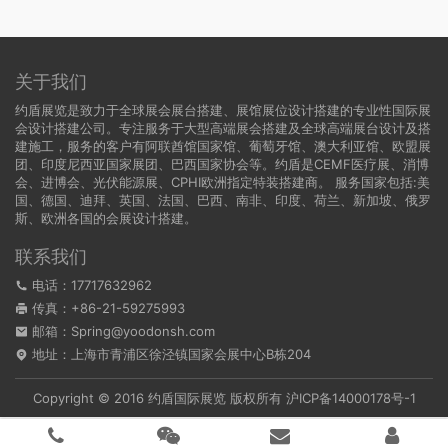
关于我们
约盾展览是致力于全球展会展台搭建、展馆展位设计搭建的专业性国际展
会设计搭建公司。专注服务于大型高端展会搭建及全球高端展台设计及搭
建施工，服务的客户有阿联酋馆国家馆、葡萄牙馆、澳大利亚馆、欧盟展
团、印度尼西亚国家展团、巴西国家协会等。约盾是CEMF医疗展、消博
会、进博会、光伏能源展、CPHI欧洲指定特装搭建商。 服务国家包括:
美
国
、
德国
、迪拜、英国、法国、巴西、南非、印度、荷兰、新加坡、俄罗
斯、欧洲各国的会展设计搭建。
联系我们
电话：17717632962
传真：+86-21-59275993
邮箱：Spring@yoodonsh.com
地址：上海市青浦区徐泾镇国家会展中心B栋204
Copyright © 2016 约盾国际展览 版权所有
沪ICP备14000178号-1