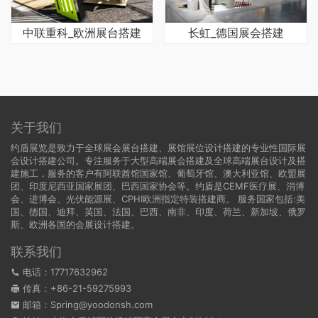
中联重科_欧洲展台搭建
长虹_德国展会搭建
关于我们
约盾展览是致力于全球展会展台搭建、展馆展位设计搭建的专业性国际展
会设计搭建公司。专注服务于大型高端展会搭建及全球高端展台设计及搭
建施工，服务的客户有阿联酋馆国家馆、葡萄牙馆、澳大利亚馆、欧盟展
团、印度尼西亚国家展团、巴西国家协会等。约盾是CEMF医疗展、消博
会、进博会、光伏能源展、CPHI欧洲指定特装搭建商。 服务国家包括:
美
国
、
德国
、迪拜、英国、法国、巴西、南非、印度、荷兰、新加坡、俄罗
斯、欧洲各国的会展设计搭建。
联系我们
电话：17717632962
传真：+86-21-59275993
邮箱：Spring@yoodonsh.com