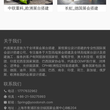
中联重科_欧洲展台搭建
长虹_德国展会搭建
关于我们
约盾展览是致力于全球展会展台搭建、展馆展位设计搭建的专业性国际展
会设计搭建公司。专注服务于大型高端展会搭建及全球高端展台设计及搭
建施工，服务的客户有阿联酋馆国家馆、葡萄牙馆、澳大利亚馆、欧盟展
团、印度尼西亚国家展团、巴西国家协会等。约盾是CEMF医疗展、消博
会、进博会、光伏能源展、CPHI欧洲指定特装搭建商。 服务国家包括:
美
国
、
德国
、迪拜、英国、法国、巴西、南非、印度、荷兰、新加坡、俄罗
斯、欧洲各国的会展设计搭建。
联系我们
电话：17717632962
传真：+86-21-59275993
邮箱：Spring@yoodonsh.com
地址：上海市青浦区徐泾镇国家会展中心B栋204