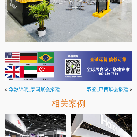
«
华数锦明_泰国展会搭建
双登_巴西展会搭建
»
相关案例