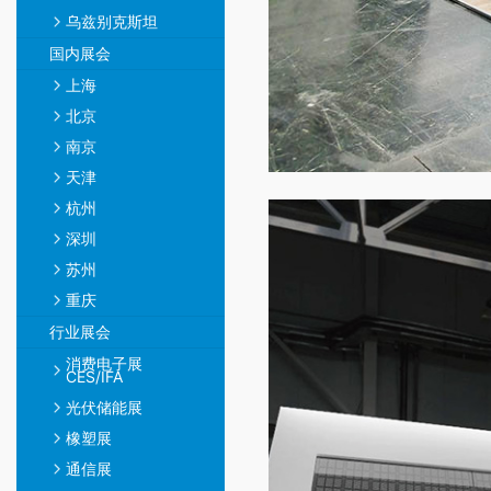
乌兹别克斯坦
国内展会
上海
北京
南京
天津
杭州
深圳
苏州
重庆
行业展会
消费电子展
CES/IFA
光伏储能展
橡塑展
通信展