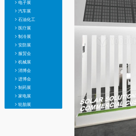
电子展
汽车展
石油化工
医疗展
制冷展
安防展
服贸会
机械展
消博会
进博会
制药展
家电展
轮胎展