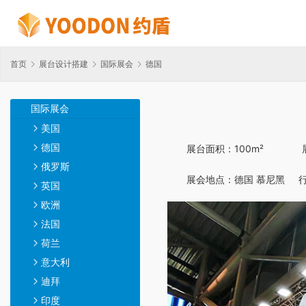
首页
展台设计搭建
国际展会
德国
国际展会
美国
德国
展台面积：100m²        
俄罗斯
展会地点：德国 慕尼黑    
英国
欧洲
法国
荷兰
意大利
迪拜
印度