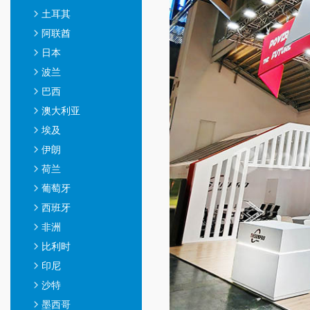
土耳其
阿联酋
日本
波兰
巴西
澳大利亚
埃及
伊朗
荷兰
葡萄牙
西班牙
非洲
比利时
印尼
沙特
墨西哥