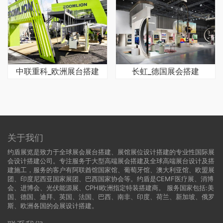
中联重科_欧洲展台搭建
长虹_德国展会搭建
关于我们
约盾展览是致力于全球展会展台搭建、展馆展位设计搭建的专业性国际展
会设计搭建公司。专注服务于大型高端展会搭建及全球高端展台设计及搭
建施工，服务的客户有阿联酋馆国家馆、葡萄牙馆、澳大利亚馆、欧盟展
团、印度尼西亚国家展团、巴西国家协会等。约盾是CEMF医疗展、消博
会、进博会、光伏能源展、CPHI欧洲指定特装搭建商。 服务国家包括:
美
国
、
德国
、迪拜、英国、法国、巴西、南非、印度、荷兰、新加坡、俄罗
斯、欧洲各国的会展设计搭建。