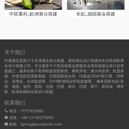
中联重科_欧洲展台搭建
长虹_德国展会搭建
关于我们
约盾展览是致力于全球展会展台搭建、展馆展位设计搭建的专业性国际展
会设计搭建公司。专注服务于大型高端展会搭建及全球高端展台设计及搭
建施工，服务的客户有阿联酋馆国家馆、葡萄牙馆、澳大利亚馆、欧盟展
团、印度尼西亚国家展团、巴西国家协会等。约盾是CEMF医疗展、消博
会、进博会、光伏能源展、CPHI欧洲指定特装搭建商。 服务国家包括:
美
国
、
德国
、迪拜、英国、法国、巴西、南非、印度、荷兰、新加坡、俄罗
斯、欧洲各国的会展设计搭建。
联系我们
电话：17717632962
传真：+86-21-59275993
邮箱：Spring@yoodonsh.com