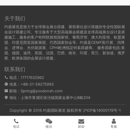
关于我们
约盾展览是致力于全球展会展台搭建、展馆展位设计搭建的专业性国际展
会设计搭建公司。专注服务于大型高端展会搭建及全球高端展台设计及搭
建施工，服务的客户有阿联酋馆国家馆、葡萄牙馆、澳大利亚馆、欧盟展
团、印度尼西亚国家展团、巴西国家协会等。约盾是CEMF医疗展、消博
会、进博会、光伏能源展、CPHI欧洲指定特装搭建商。 服务国家包括:
美
国
、
德国
、迪拜、英国、法国、巴西、南非、印度、荷兰、新加坡、俄罗
斯、欧洲各国的会展设计搭建。
联系我们
电话：17717632962
传真：+86-21-59275993
邮箱：Spring@yoodonsh.com
地址：上海市青浦区徐泾镇国家会展中心B栋204
Copyright © 2016 约盾国际展览 版权所有
沪ICP备14000178号-1
电话
微信
邮箱
客服