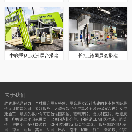
中联重科_欧洲展台搭建
长虹_德国展会搭建
关于我们
约盾展览是致力于全球展会展台搭建、展馆展位设计搭建的专业性国际展
会设计搭建公司。专注服务于大型高端展会搭建及全球高端展台设计及搭
建施工，服务的客户有阿联酋馆国家馆、葡萄牙馆、澳大利亚馆、欧盟展
团、印度尼西亚国家展团、巴西国家协会等。约盾是CEMF医疗展、消博
会、进博会、光伏能源展、CPHI欧洲指定特装搭建商。 服务国家包括:
美
国
、
德国
、迪拜、英国、法国、巴西、南非、印度、荷兰、新加坡、俄罗