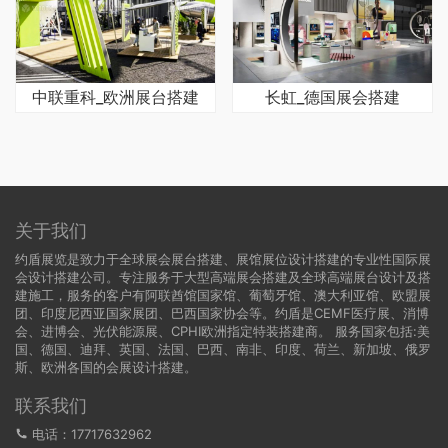
中联重科_欧洲展台搭建
长虹_德国展会搭建
关于我们
约盾展览是致力于全球展会展台搭建、展馆展位设计搭建的专业性国际展
会设计搭建公司。专注服务于大型高端展会搭建及全球高端展台设计及搭
建施工，服务的客户有阿联酋馆国家馆、葡萄牙馆、澳大利亚馆、欧盟展
团、印度尼西亚国家展团、巴西国家协会等。约盾是CEMF医疗展、消博
会、进博会、光伏能源展、CPHI欧洲指定特装搭建商。 服务国家包括:
美
国
、
德国
、迪拜、英国、法国、巴西、南非、印度、荷兰、新加坡、俄罗
斯、欧洲各国的会展设计搭建。
联系我们
电话：17717632962