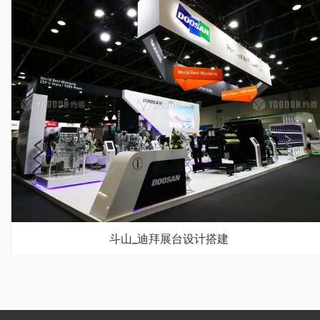
斗山_迪拜展台设计搭建