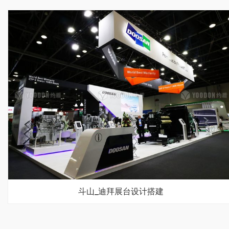
斗山_迪拜展台设计搭建