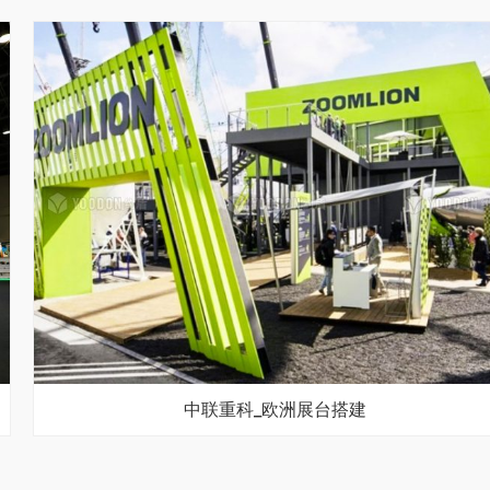
中联重科_欧洲展台搭建