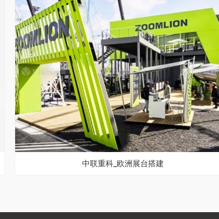
中联重科_欧洲展台搭建