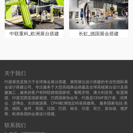
中联重科_欧洲展台搭建
长虹_德国展会搭建
关于我们
约盾展览是致力于全球展会展台搭建、展馆展位设计搭建的专业性国际展
会设计搭建公司。专注服务于大型高端展会搭建及全球高端展台设计及搭
建施工，服务的客户有阿联酋馆国家馆、葡萄牙馆、澳大利亚馆、欧盟展
团、印度尼西亚国家展团、巴西国家协会等。约盾是CEMF医疗展、消博
会、进博会、光伏能源展、CPHI欧洲指定特装搭建商。 服务国家包括:
美
国
、
德国
、迪拜、英国、法国、巴西、南非、印度、荷兰、新加坡、俄罗
斯、欧洲各国的会展设计搭建。
联系我们