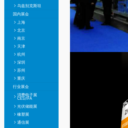
乌兹别克斯坦
国内展会
上海
北京
南京
天津
杭州
深圳
苏州
重庆
行业展会
消费电子展
CES/IFA
光伏储能展
橡塑展
通信展