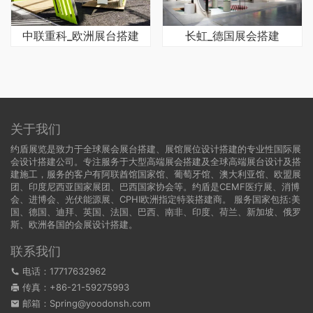
中联重科_欧洲展台搭建
长虹_德国展会搭建
关于我们
约盾展览是致力于全球展会展台搭建、展馆展位设计搭建的专业性国际展
会设计搭建公司。专注服务于大型高端展会搭建及全球高端展台设计及搭
建施工，服务的客户有阿联酋馆国家馆、葡萄牙馆、澳大利亚馆、欧盟展
团、印度尼西亚国家展团、巴西国家协会等。约盾是CEMF医疗展、消博
会、进博会、光伏能源展、CPHI欧洲指定特装搭建商。 服务国家包括:
美
国
、
德国
、迪拜、英国、法国、巴西、南非、印度、荷兰、新加坡、俄罗
斯、欧洲各国的会展设计搭建。
联系我们
电话：17717632962
传真：+86-21-59275993
邮箱：Spring@yoodonsh.com