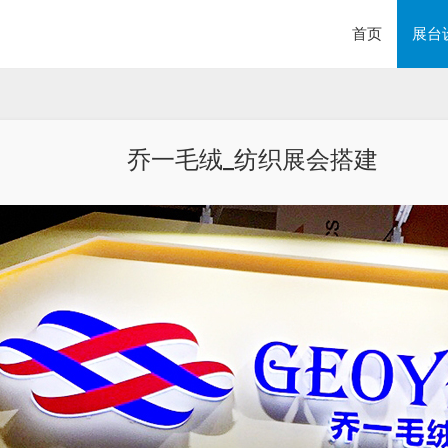
首页
展台
乔一毛绒_纺织展会搭建