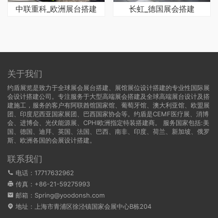
中联重科_欧洲展台搭建
长虹_德国展会搭建
关于我们
约盾展览是致力于全球展会展台搭建、展馆展位设计搭建的专业性国际展
会设计搭建公司。专注服务于大型高端展会搭建及全球高端展台设计及搭
建施工，服务的客户有阿联酋馆国家馆、葡萄牙馆、澳大利亚馆、欧盟展
团、印度尼西亚国家展团、巴西国家协会等。约盾是CEMF医疗展、消博
会、进博会、光伏能源展、CPHI欧洲指定特装搭建商。 服务国家包括:
美
国
、
德国
、迪拜、英国、法国、巴西、南非、印度、荷兰、新加坡、俄罗
斯、欧洲各国的会展设计搭建。
联系我们
电话：17717632962
传真：+86-21-59275993
邮箱：Spring@yoodonsh.com
地址：上海市青浦区徐泾镇国家会展中心B栋204