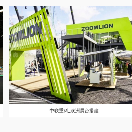
中联重科_欧洲展台搭建