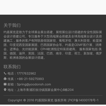
关于我们
约盾展览是致力于全球展会展台搭建、展馆展位设计搭建的专业性国际展
会设计搭建公司。专注服务于大型高端展会搭建及全球高端展台设计及搭
建施工，服务的客户有阿联酋馆国家馆、葡萄牙馆、澳大利亚馆、欧盟展
团、印度尼西亚国家展团、巴西国家协会等。约盾是CEMF医疗展、消博
会、进博会、光伏能源展、CPHI欧洲指定特装搭建商。 服务国家包括:
美
国
、
德国
、迪拜、英国、法国、巴西、南非、印度、荷兰、新加坡、俄罗
斯、欧洲各国的会展设计搭建。
联系我们
电话：17717632962
传真：+86-21-59275993
邮箱：Spring@yoodonsh.com
地址：上海市青浦区徐泾镇国家会展中心B栋204
Copyright © 2016 约盾国际展览 版权所有
沪ICP备14000178号-1