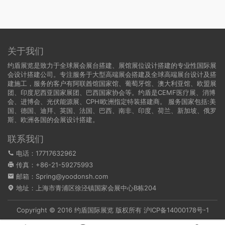
关于我们
约盾展览是致力于全球展会展台搭建、展馆展位设计搭建的专业性国际展
会设计搭建公司。专注服务于大型高端展会搭建及全球高端展台设计及搭
建施工，服务的客户有阿联酋馆国家馆、葡萄牙馆、澳大利亚馆、欧盟展
团、印度尼西亚国家展团、巴西国家协会等。约盾是CEMF医疗展、消博
会、进博会、光伏能源展、CPHI欧洲指定特装搭建商。 服务国家包括:
美
国
、
德国
、迪拜、英国、法国、巴西、南非、印度、荷兰、新加坡、俄罗
斯、欧洲各国的会展设计搭建。
联系我们
电话：17717632962
传真：+86-21-59275993
邮箱：Spring@yoodonsh.com
地址：上海市青浦区徐泾镇国家会展中心B栋204
Copyright © 2016 约盾国际展览 版权所有
沪ICP备14000178号-1