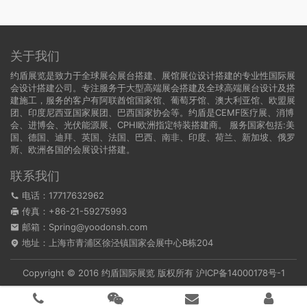
关于我们
约盾展览是致力于全球展会展台搭建、展馆展位设计搭建的专业性国际展
会设计搭建公司。专注服务于大型高端展会搭建及全球高端展台设计及搭
建施工，服务的客户有阿联酋馆国家馆、葡萄牙馆、澳大利亚馆、欧盟展
团、印度尼西亚国家展团、巴西国家协会等。约盾是CEMF医疗展、消博
会、进博会、光伏能源展、CPHI欧洲指定特装搭建商。 服务国家包括:
美
国
、
德国
、迪拜、英国、法国、巴西、南非、印度、荷兰、新加坡、俄罗
斯、欧洲各国的会展设计搭建。
联系我们
电话：17717632962
传真：+86-21-59275993
邮箱：Spring@yoodonsh.com
地址：上海市青浦区徐泾镇国家会展中心B栋204
Copyright © 2016 约盾国际展览 版权所有
沪ICP备14000178号-1