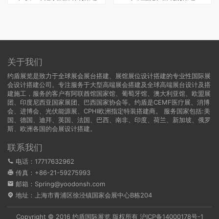
关于我们
约盾展览是致力于全球展会展台搭建、展馆展位设计搭建的专业性国际展
会设计搭建公司。专注服务于大型高端展会搭建及全球高端展台设计及搭
建施工，服务的客户有阿联酋馆国家馆、葡萄牙馆、澳大利亚馆、欧盟展
团、印度尼西亚国家展团、巴西国家协会等。约盾是CEMF医疗展、消博
会、进博会、光伏能源展、CPHI欧洲指定特装搭建商。 服务国家包括:
美
国
、
德国
、迪拜、英国、法国、巴西、南非、印度、荷兰、新加坡、俄罗
斯、欧洲各国的会展设计搭建。
联系我们
电话：17717632962
传真：+86-21-59275993
邮箱：Spring@yoodonsh.com
地址：上海市青浦区徐泾镇国家会展中心B栋204
Copyright © 2016 约盾国际展览 版权所有
沪ICP备14000178号-1