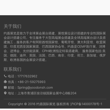
关于我们
约盾展览是致力于全球展会展台搭建、展馆展位设计搭建的专业性国际展
会设计搭建公司。专注服务于大型高端展会搭建及全球高端展台设计及搭
建施工，服务的客户有阿联酋馆国家馆、葡萄牙馆、澳大利亚馆、欧盟展
团、印度尼西亚国家展团、巴西国家协会等。约盾是CEMF医疗展、消博
会、进博会、光伏能源展、CPHI欧洲指定特装搭建商。 服务国家包括:
美
国
、
德国
、迪拜、英国、法国、巴西、南非、印度、荷兰、新加坡、俄罗
斯、欧洲各国的会展设计搭建。
联系我们
电话：17717632962
传真：+86-21-59275993
邮箱：Spring@yoodonsh.com
地址：上海市青浦区徐泾镇国家会展中心B栋204
Copyright © 2016 约盾国际展览 版权所有
沪ICP备14000178号-1